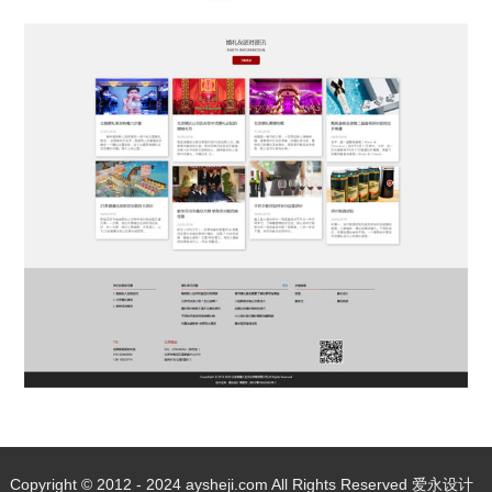
Copyright © 2012 - 2024 aysheji.com All Rights Reserved 爱永设计