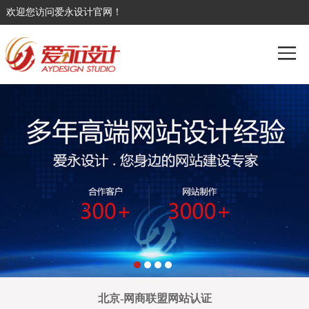
欢迎您访问爱永设计官网！
北京-网商联盟网站认证