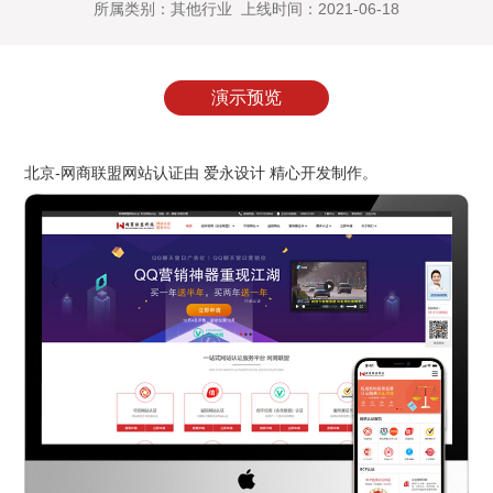
所属类别：其他行业 上线时间：2021-06-18
演示预览
北京-网商联盟网站认证由 爱永设计 精心开发制作。