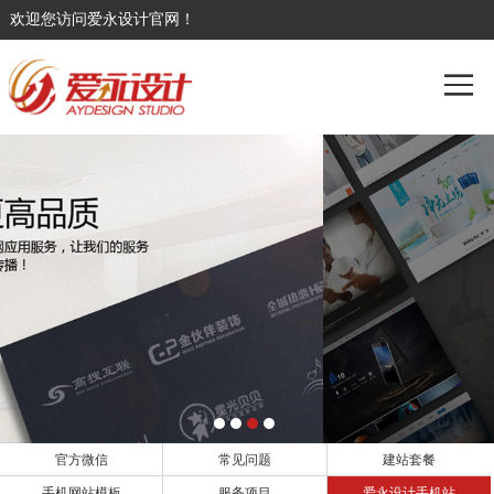
欢迎您访问爱永设计官网！
官方微信
常见问题
建站套餐
手机网站模板
服务项目
爱永设计手机站