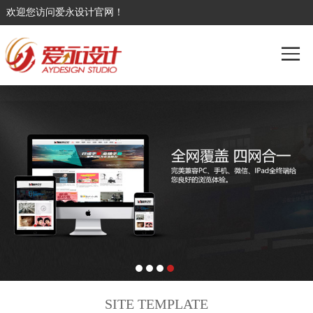
欢迎您访问爱永设计官网！
SITE TEMPLATE