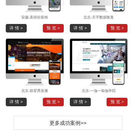
安徽-美得你装饰
北京-天宇数据恢复
详 情 >
预 览 >
详 情 >
预 览 >
北京-群星秀直播
北京-一伽一瑜伽学院
详 情 >
预 览 >
详 情 >
预 览 >
更多成功案例>>