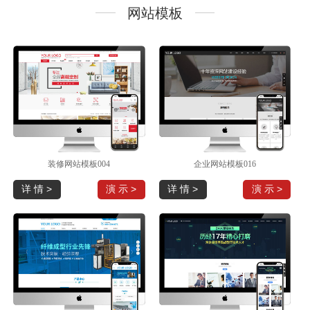
网站模板
装修网站模板004
企业网站模板016
详 情 >
演 示 >
详 情 >
演 示 >