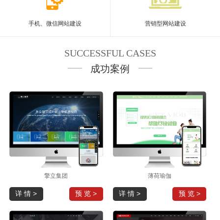
营销型网站建设
手机、微信网站建设
SUCCESSFUL CASES
成功案例
擎立集团
薄荷瑜伽
详 情 >
预 览 >
详 情 >
预 览 >