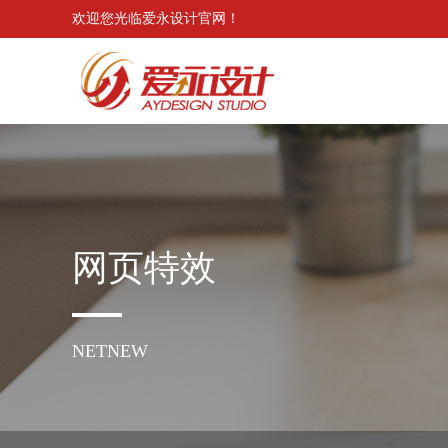
欢迎您光临爱永设计官网！
网页特效
NETNEW