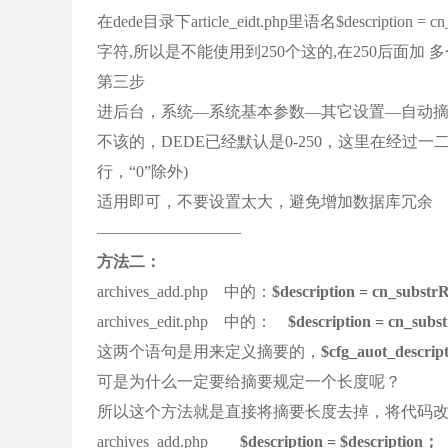
在dede目录下article_eidt.php里语名$description = 
字符,所以是不能使用到250个这的,在250后面加 
第三步
进后台，系统—系统基本参数—其它设置—自动摘要
不该的，DEDE已经默认是0-250，这里在经
行，“0”除外)
适用即可，不要设置太大，避免增加数据库冗余
—————————
方法二：
archives_add.php 中的：
$description = cn_substrR
archives_edit.php 中的：
$description = cn_subst
这两个语句是用来定义摘要的，
$cfg_auot_descrip
可是为什么一定要给摘要规定一个长度呢？
所以这个方法就是直接将摘要长度去掉，将代码
archives_add.php
$description = $description；