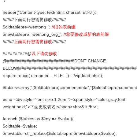
*/
header(“Content-type: text/html; charset=utf-8”);
/////////下面两行您需要修改///////////
$oldtablepre=wentong_’;
//旧的表前缀
$newtablepre=’wentong_org_’;
//您要修改成新的表前缀
/////////
上面两行您需要修改
///////////
##########@
以下请勿修改
@###########################!DONT CHANGE
BELOW!################################################
require_once( dirname(__FILE__) . ‘/wp-load.php’ );
$tables=array(“{$oldtablepre}commentmeta”,”{$oldtablepre}comments”,”
echo ‘<div style=”font-size:1.2em;”><span style=”color:gray;font-
weight:bold;”>下面更改表名:</span><hr>& lt;/hr>’;
foreach ($tables as $key => $value){
$oldtable=$value;
$newtable=str_replace($oldtablepre,$newtablepre,$value);