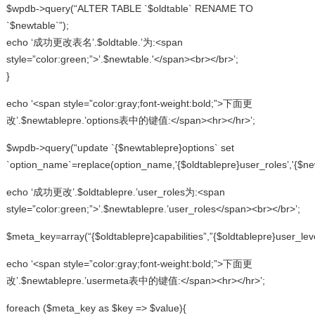
$wpdb->query(“ALTER TABLE `$oldtable` RENAME TO
`$newtable`”);
echo ‘成功更改表名’.$oldtable.’为:<span
style=”color:green;”>’.$newtable.'</span><br></br>’;
}
echo ‘<span style=”color:gray;font-weight:bold;”>下面更
改’.$newtablepre.’options表中的键值:</span><hr></hr>’;
$wpdb->query(“update `{$newtablepre}options` set
`option_name`=replace(option_name,'{$oldtablepre}user_roles’,'{$new
echo ‘成功更改’.$oldtablepre.’user_roles为:<span
style=”color:green;”>’.$newtablepre.’user_roles</span><br></br>’;
$meta_key=array(“{$oldtablepre}capabilities”,”{$oldtablepre}user_leve
echo ‘<span style=”color:gray;font-weight:bold;”>下面更
改’.$newtablepre.’usermeta表中的键值:</span><hr></hr>’;
foreach ($meta_key as $key => $value){