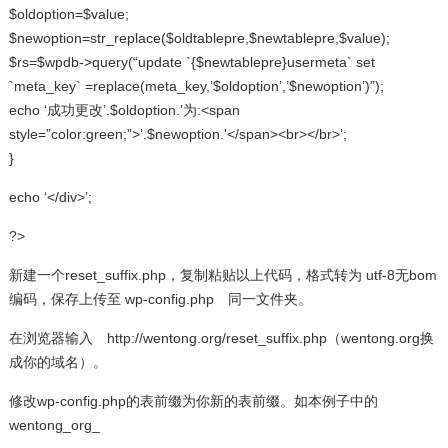
$oldoption=$value;
$newoption=str_replace($oldtablepre,$newtablepre,$value);
$rs=$wpdb->query(“update `{$newtablepre}usermeta` set
`meta_key` =replace(meta_key,’$oldoption’,’$newoption’)”);
echo ‘成功更改’.$oldoption.’为:<span
style=”color:green;”>’.$newoption.'</span><br></br>’;
}
echo ‘</div>’;
?>
新建一个reset_suffix.php，复制粘贴以上代码，格式转为 utf-8无bom
编码，保存上传至 wp-config.php 同一文件夹。
在浏览器输入 http://wentong.org/reset_suffix.php（wentong.org换
成你的域名）。
修改wp-config.php的表前缀为你新的表前缀。如本例子中的
wentong_org_