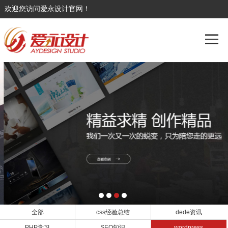
欢迎您访问爱永设计官网！
全部
css经验总结
dede资讯
PHP学习
SEO知识
wordpress