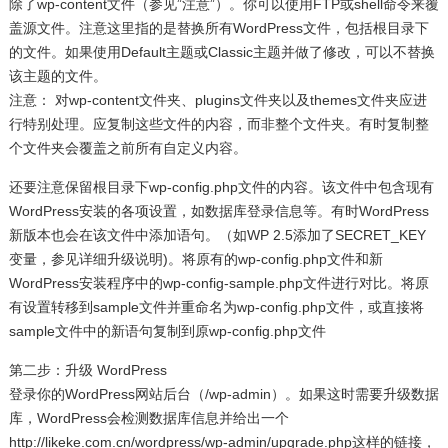
除了wp-content文件（参见”注意”）。你可以使用FTP或shell命令来覆
盖源文件。注意这里指的是替换所有WordPress文件，包括根目录下
的文件。如果使用Default主题或Classic主题并做了修改，可以不替换
该主题的文件。
注意： 对wp-content文件夹、plugins文件夹以及themes文件夹应进
行特别处理。应复制这些文件的内容，而非整个文件夹。有时复制整
个文件夹会覆盖之前所有自定义内容。
还要注意保留根目录下wp-config.php文件的内容。该文件中包含现有
WordPress安装的各项设置，如数据库登录信息等。有时WordPress
新版本也会在该文件中添加语句。（如WP 2.5添加了SECRET_KEY
变量，参见详细升级说明)。将原有的wp-config.php文件和新
WordPress安装程序中的wp-config-sample.php文件进行对比。将原
有设置转移到sample文件并重命名为wp-config.php文件，或直接将
sample文件中的新语句复制到原wp-config.php文件
第二步：升级 WordPress
登录你的WordPress网站后台（/wp-admin）。如果这时需要升级数据
库，WordPress会检测数据库信息并给出一个
http://likeke.com.cn/wordpress/wp-admin/upgrade.php这样的链接，