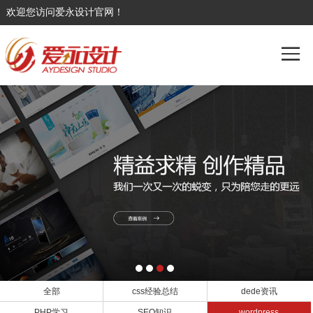
欢迎您访问爱永设计官网！
全部
css经验总结
dede资讯
PHP学习
SEO知识
wordpress