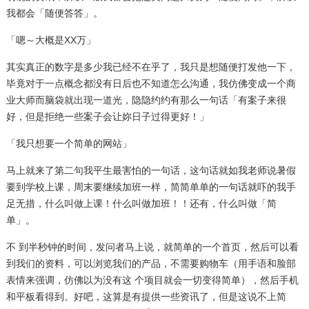
我都会「随便答答」。
「嗯～大概是XX万」
其实真正的数字是多少我已经不在乎了，我只是想随便打发他一下，
毕竟对于一点概念都没有日后也不知道怎么沟通，我仿佛变成一个商
业大师而脑袋就出现一道光，隐隐约约有那么一句话「有案子来很
好，但是拒绝一些案子会让妳日子过得更好！」
「我只想要一个简单的网站」
马上就来了第二句我平生最害怕的一句话，这句话就如我老师说暑假
要到学校上课，周末要继续加班一样，简简单单的一句话就吓的我手
足无措，什么叫做上课！什么叫做加班！！还有，什么叫做「简
单」。
不 到半秒钟的时间，发问者马上说，就简单的一个首页，然后可以看
到我们的资料，可以浏览我们的产品，不需要购物车（用手语和脸部
表情来强调，仿佛以为没有这 个项目就会一切变得简单），然后手机
和平板看得到。好吧，这算是有提供一些资讯了，但是这说不上简