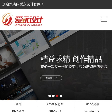
欢迎您访问爱永设计官网！
全部
css经验总结
dede资讯
PHP学习
SEO知识
wordpress