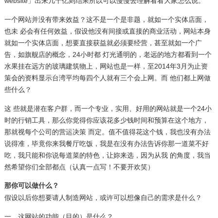
website」出来几十亿则结果所以可以慢慢去理解看看大家怎么说。
一个网站并没有带来效益？这不是一个是非题，就如一个实体店面，
也未 必会有任何效益，假设他没有间接或直接的商业活动，网站本身
就如一个实体店面，想要直接获益就必须要经营，甚至就如一个广
告，如旗舰店的概念，24小时都 灯光通明的，老远的地方都看到一个
水果挂在远方的玻璃建筑物上，网站也是一样，至2014年3月为止资
策会的资料显示台湾平均每四个人就有三个会上网。而 他们都上网做
些什么？
这 些就是潜在客户群，而一个专业，实用、好用的网站就是一个24小
时的行销工具，那么你觉得你应该花多少钱时间和预算在这个地方，
那就视每个公司的营运决策 而定。值不值得花这个钱，我也没有办法
说得准，毕竟你来我餐厅吃饭，我是在没有办法告诉你那一道菜不好
吃，我只能和你说每道菜的特色，让妳来选，因为从我 的角度，我当
然希望你们全部都点（认真一点写！不要开欢笑）
那你可以做什么？
假设以后你想要请人制造网站，或许可以想像自己的需求是什么？
一，这网站的功能（目的）是什么？