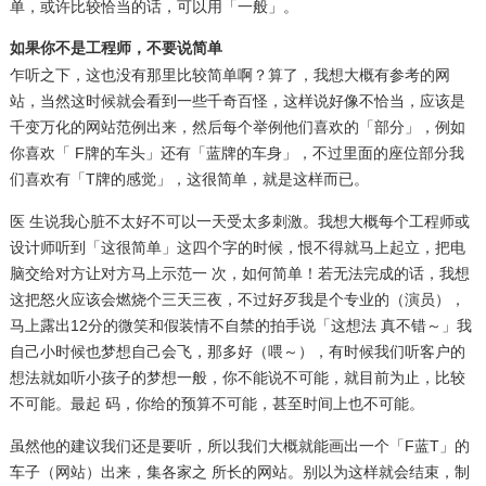
单，或许比较恰当的话，可以用「一般」。
如果你不是工程师，不要说简单
乍听之下，这也没有那里比较简单啊？算了，我想大概有参考的网
站，当然这时候就会看到一些千奇百怪，这样说好像不恰当，应该是
千变万化的网站范例出来，然后每个举例他们喜欢的「部分」，例如
你喜欢「 F牌的车头」还有「蓝牌的车身」，不过里面的座位部分我
们喜欢有「T牌的感觉」，这很简单，就是这样而已。
医 生说我心脏不太好不可以一天受太多刺激。我想大概每个工程师或
设计师听到「这很简单」这四个字的时候，恨不得就马上起立，把电
脑交给对方让对方马上示范一 次，如何简单！若无法完成的话，我想
这把怒火应该会燃烧个三天三夜，不过好歹我是个专业的（演员），
马上露出12分的微笑和假装情不自禁的拍手说「这想法 真不错～」我
自己小时候也梦想自己会飞，那多好（喂～），有时候我们听客户的
想法就如听小孩子的梦想一般，你不能说不可能，就目前为止，比较
不可能。最起 码，你给的预算不可能，甚至时间上也不可能。
虽然他的建议我们还是要听，所以我们大概就能画出一个「F蓝T」的
车子（网站）出来，集各家之 所长的网站。别以为这样就会结束，制