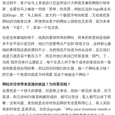
造过程中，客户会马上变成设计总监和设计大师甚至兼职网路行销专
家，会要你马上修改一些很「简单」的东西，例如左边的 logo换去右
边的logo，把「马上购买」放大到一个极度浮夸的程度，又或者把某
网站的功能拿过来，即便用在客户的网站上很怪也无所谓，因为本来
就有 「F蓝T」了，多加一个也没差。
但是也有极端的例子，他真的要很简单的网站，简单的程度就是他根
本不在乎设计是怎样，他们只想要秀出产品和 联络方法，这种那么极
端的事情我还真的遇到不少，当然我也不知道为何会这样，反正他们
就是只愿意花个数百几千，而且对他们来说已经算是很「阔气」了，
当然 我并没有什么褒贬义，每个生意人对于每个成本的拿捏自有一套
准则那是很合理的事，所以回归到我们的主题，做一个网站多少钱？
把它换一个角度问就是为何我要 花这个钱做这个网站？
网站并没有带来直接的效益？为何要花钱？
这显然​​是一个很大的课题，但是狭义来说，就如一家店的 装潢，百万
装潢，和几张IKEX家居构建而成的，都可以营业，客人都可以坐下用
餐，没有问题。差别就是在你对你品牌的专业度和用心上，客人买的
很多时候也 是差异化。当你去google 「Why your business needs a