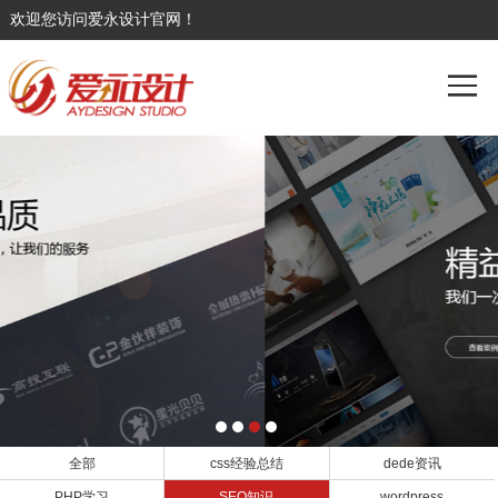
欢迎您访问爱永设计官网！
全部
css经验总结
dede资讯
PHP学习
SEO知识
wordpress