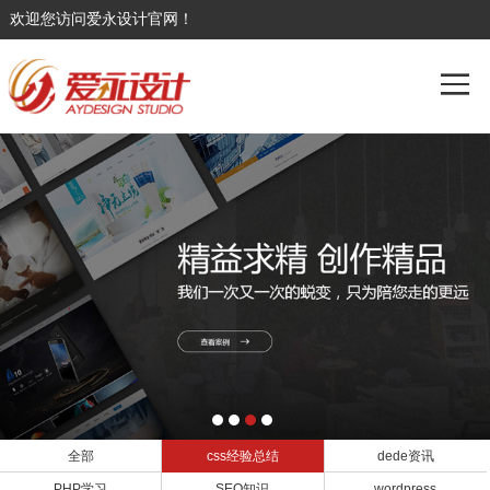
欢迎您访问爱永设计官网！
全部
css经验总结
dede资讯
PHP学习
SEO知识
wordpress