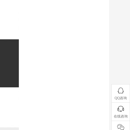
QQ咨询
在线咨询