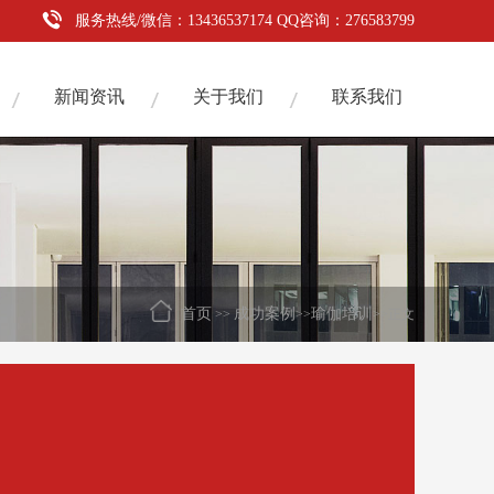
服务热线/微信：13436537174 QQ咨询：276583799
新闻资讯
关于我们
联系我们
首页
成功案例
瑜伽培训
>>
>>
>>正文