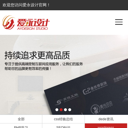
欢迎您访问爱永设计官网！
全部
css经验总结
dede资讯
PHP学习
SEO知识
wordpress