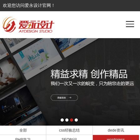
欢迎您访问爱永设计官网！
全部
css经验总结
dede资讯
PHP学习
SEO知识
wordpress