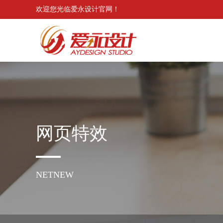
欢迎您光临爱永设计官网！
网页特效
NETNEW