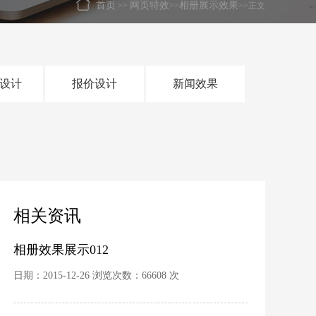
首页
网页特效
相册展示效果
>>
>>
>>正文
设计
报价设计
新闻效果
相关资讯
相册效果展示012
日期：2015-12-26 浏览次数：66608 次