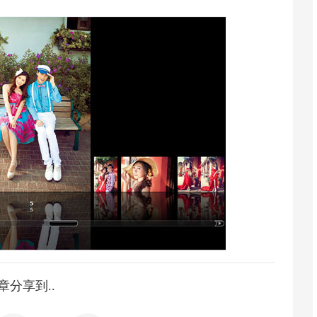
章分享到..