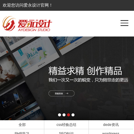
欢迎您访问爱永设计官网！
全部
css经验总结
dede资讯
PHP学习
SEO知识
wordpress