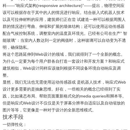
科——”响应式架构(responsive architecture)”——提出，物理空间应
该可以根据存在于其中的人的情况进行响应。结合嵌入式机器人技术
以及可拉伸材料的应用，建筑师们正在尝 试建造一种可以根据周围人
群的情况进行弯曲、伸缩和扩展的墙体结构；还可以使用运动传感器
配合气候控制系统，调整室内的温度及环境光。已经有公司在生产” 智
能玻璃”：当室内人数达到一定的阀值时，这种玻璃可以自动变为不透
明，确保隐私。
将这个思路延伸到Web设计的领域，我们就得到了一个全新的概念。
为什么一定要为每个用户群各自打造一套设计和开发方案？和响应式
建筑相似，Web设计同样应该做到根据不同设备环境自动响应及调
整。
显然，我们无法也无需使用运动传感器或 是机器人技术，响应式Web
设计更多需要的是抽象思维。好在，一些相关的概念已经得到了实
践，比如液态布局、帮助页面重新格式化的media queries和脚本等。
但是响应式Web设计不仅仅是关于屏幕分辨率自适应以及自动缩放的
图片等等，它更像是一种对于设计的全新思维模式。
技术手段
一切弹性化：