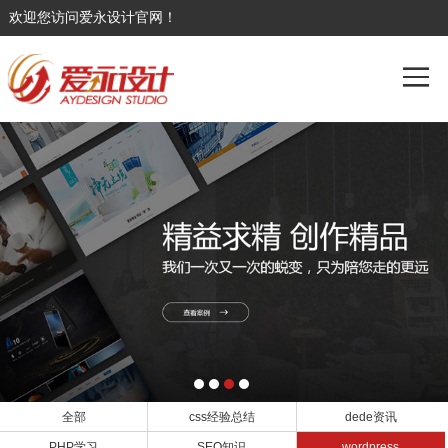
欢迎您访问爱永设计官网！
全部
css经验总结
dede资讯
PHP学习
SEO知识
wordpress