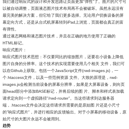
我们通过响应式的设计和开发思路让页面更加”弹性”了。图片的尺寸可
以被自动调整，页面液态图片技术布局再不会被破坏。虽然永远没有
最完美的解决方案，但它给了我们更多选择。无论用户切换设备的屏
幕定向方式，还是从台式机屏幕转到iPad上浏览，页面都会真正的富
有弹性。
通过液态网格和液态图片技术，并且在正确的地方使用了正确的
HTML标记。
响应式图片：
响应式图片技术思想：不仅要同比的缩放图片，还要在小设备上降低
图片自身的分辨率。这个技术的实现需要使用几个相关 文件，我们可
以在Github上获取。包括一个JavaScript文件(rwd-images.js)，一
个.htaccess文件，以及一些范例资源 文件。大致的原理是，rwd-
images.js会检测当前设备的屏幕分辨率，如果是大屏幕设备，则向页
面head部分中添加BASE标记，并将后续的图 片、脚本和样式表加载
请求定向到一个虚拟路径”/rwd-router”。当这些请求到达服务器
端，.htacces文件会决定这些请求所需要的是原始图 片还是小尺寸
的”响应式图片”，并进行相应的反馈输出。对于小屏幕的移动设备，原
始尺寸的大图片永远不会被用到。
趋势