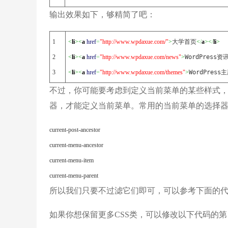
输出效果如下，够精简了吧：
1

<
li
><
a
href
=
"http://www.wpdaxue.com/"
>
大学首页
<
/
a
><
/
li
>
2

<
li
><
a
href
=
"http://www.wpdaxue.com/news"
>
WordPress资
3
<
li
><
a
href
=
"http://www.wpdaxue.com/themes"
>
WordPress
不过，你可能要考虑到定义当前菜单的某些样式，
器，才能定义当前菜单。常用的当前菜单的选择器
current-post-ancestor
current-menu-ancestor
current-menu-item
current-menu-parent
所以我们只要不过滤它们即可，可以参考下面的
如果你想保留更多CSS类，可以修改以下代码的第 