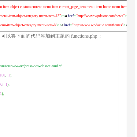
-item-object-custom current-menu-item current_page_item menu-item-home menu-item-6"
><
menu-item-object-category menu-item-13"
><
a
href
=
"http://www.wpdaxue.com/news"
>
Word
nu-item-object-category menu-item-8"
><
a
href
=
"http://www.wpdaxue.com/themes"
>
Word
下面的代码添加到主题的 functions.php ：
move-wordpress-nav-classes.html */
100
,
1
)
;
00
,
1
)
;
1
)
;