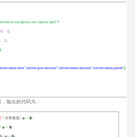
ove-wordpress-nav-classes.html */
00
,
1
)
;
0
,
1
)
;
)
;
urrent-menu-item'
,
'current-post-ancestor'
,
'current-menu-ancestor'
,
'current-menu-parent'
)
)
:
''
;
首页，输出的代码为：
/"
>
大学首页
<
/
a
><
/
li
>
<
/
a
><
/
li
>
题
<
/
a
><
/
li
>