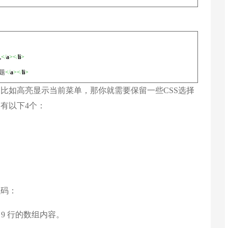
讯
<
/
a
><
/
li
>
主题
<
/
a
><
/
li
>
比如高亮显示当前菜单，那你就需要保留一些CSS选择
有以下4个：
代码：
9 行的数组内容。