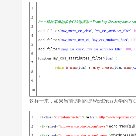
1

2

/** * 移除菜单的多余CSS选择器 * From http://www.wpdaxue.com/rem
3

add_filter
(
'nav_menu_css_class'
,
'my_css_attributes_filter'
,
1
4

add_filter
(
'nav_menu_item_id'
,
'my_css_attributes_filter'
,
10
5

add_filter
(
'page_css_class'
,
'my_css_attributes_filter'
,
100
,
1
6

function
 my_css_attributes_filter
(
$var
)
{
7

return
is_array
(
$var
)
 ? 
array_intersect
(
$var
,
array
(
'c
8

}
9

10
这样一来，如果当前访问的是WordPress大学的
1

<
li
class
=
"current-menu-item"
><
a
href
=
"http://www.wpdaxue.com
2

<
li
><
a
href
=
"http://www.wpdaxue.com/news"
>
WordPress资讯
3
<
li
><
a
href
=
"http://www.wpdaxue.com/themes"
>
WordPress主