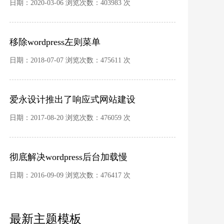
方法
日期：2020-03-06 浏览次数：403983 次
a
href
=
"http://www.wpdaxue.com/"
>
大学首页
<
/
a
><
/
li
>
Press资讯
<
/
a
><
/
li
>
移除wordpress左则菜单
Press主题
<
/
a
><
/
li
>
日期：2018-07-07 浏览次数：475611 次
爱永设计推出了响应式网站建设
日期：2017-08-20 浏览次数：476059 次
彻底解决wordpress后台加载慢
日期：2016-09-09 浏览次数：476417 次
最新主题模板