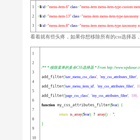
1

<
li
id
=
"menu-item-6"
class
=
"menu-item menu-item-type-custom menu
2

<
li
id
=
"menu-item-13"
class
=
"menu-item menu-item-type-taxonomy 
3
<
li
id
=
"menu-item-8"
class
=
"menu-item menu-item-type-taxonomy me
看着就有些头疼，如果你想移除所有的css选择器，可以将
1

2

/** * 移除菜单的多余CSS选择器 * From http://www.wpdaxue.com/re
3

add_filter
(
'nav_menu_css_class'
,
'my_css_attributes_filter'
,
4

add_filter
(
'nav_menu_item_id'
,
'my_css_attributes_filter'
,
1
5

add_filter
(
'page_css_class'
,
'my_css_attributes_filter'
,
100
,
6

function
 my_css_attributes_filter
(
$var
)
{
7

return
is_array
(
$var
)
 ? 
array
(
)
:
''
;
8

}
9

10