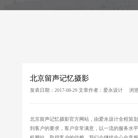
北京留声记忆摄影
发表日期：2017-08-29 文章作者：爱永设计 浏览次
北京留声记忆摄影官方网站，由爱永设计全程策
到客户的要求，客户非常满意，以一流的服务水
机网站，取得客户的信赖，我们会继续全心全意