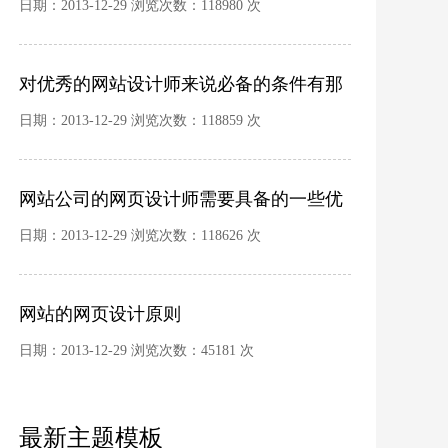
日期：2013-12-29 浏览次数：118980 次
对优秀的网站设计师来说必备的条件有那
些
日期：2013-12-29 浏览次数：118859 次
网站公司的网页设计师需要具备的一些优
秀条件
日期：2013-12-29 浏览次数：118626 次
网站的网页设计原则
日期：2013-12-29 浏览次数：45181 次
最新主题模板