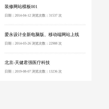
装修网站模板001
日期：2014-04-12 浏览次数：31537 次
爱永设计全新电脑版、移动端网站上线
啦！
日期：2014-03-26 浏览次数：22988 次
北京-天健君强医疗科技
日期：2019-08-07 浏览次数：13236 次