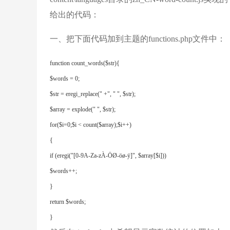
给出的代码：
一、把下面代码加到主题的functions.php文件中：
function count_words($str){

$words = 0;

$str = eregi_replace(" +", " ", $str);

$array = explode(" ", $str);

for($i=0;$i < count($array);$i++)

{

if (eregi("[0-9A-Za-zÀ-ÖØ-öø-ÿ]", $array[$i]))

$words++;

}

return $words;

}