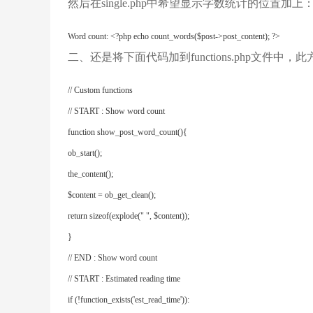
然后在single.php中希望显示字数统计的位置加上
Word count: <?php echo count_words($post->post_content); ?>
二、还是将下面代码加到functions.php文
// Custom functions

// START : Show word count

function show_post_word_count(){

ob_start();

the_content();

$content = ob_get_clean();

return sizeof(explode(" ", $content));

}

// END : Show word count

// START : Estimated reading time

if (!function_exists('est_read_time')):
