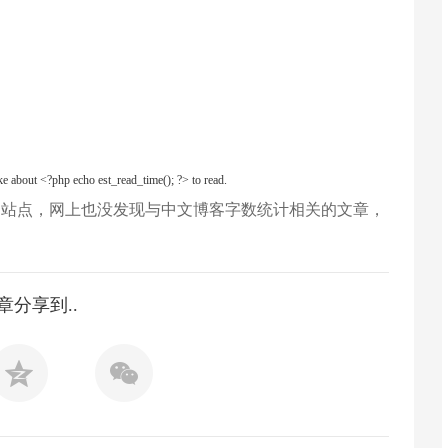
：
 about <?php echo est_read_time(); ?> to read.
文站点，网上也没发现与中文博客字数统计相关的文章，
章分享到..