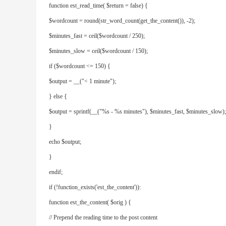
function est_read_time( $return = false) {

$wordcount = round(str_word_count(get_the_content()), -2);

$minutes_fast = ceil($wordcount / 250);

$minutes_slow = ceil($wordcount / 150);

if ($wordcount <= 150) {

$output = __("< 1 minute");

} else {

$output = sprintf(__("%s - %s minutes"), $minutes_fast, $minutes_slow);

}

echo $output;

}

endif;

if (!function_exists('est_the_content')):

function est_the_content( $orig ) {

// Prepend the reading time to the post content
