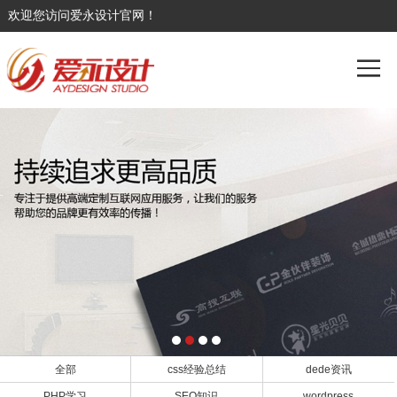
欢迎您访问爱永设计官网！
全部
css经验总结
dede资讯
PHP学习
SEO知识
wordpress