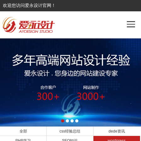
欢迎您访问爱永设计官网！
全部
css经验总结
dede资讯
PHP学习
SEO知识
wordpress