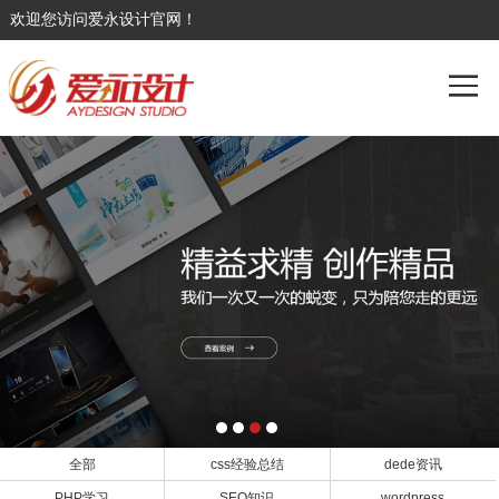
欢迎您访问爱永设计官网！
全部
css经验总结
dede资讯
PHP学习
SEO知识
wordpress