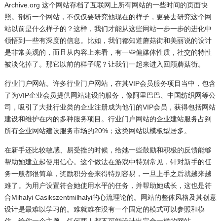
Archive.org 这个网站存档了互联网上所有网站的一些时间的页面快
照。剖析一个网站，不仅仅要研究他现在的样子，更要去研究这个网
站以前是什么样子的？这样，我们才能从这些网站一步一步的进化中
领悟到一些有深度的信息。比如，我们都知道蘑菇街和美丽说的设计
是非常美观的，而且从内容上来看，有一些偏媒体性质，社交的特性
被淡化掉了。那它以前的样子呢？让我们一起来进入回顾蘑菇街。
行业门户网站。许多行业门户网站，在其VIP会员服务项目当中，包含
了为VIP企业会员提供网站建设的服务，像阿里巴巴、中国纺织网等公
司，吸引了大批行业类的企业注册成为他们的VIP会员，获得包括网站
建设和维护在内的多种服务项目。行业门户网站的企业建站服务占到
所有企业网站建设服务市场的20%；这类网站以模板型居多。
在新手还比较敏感、易受挫的时候，给她一些鼓励和积极的反馈能够
帮助她建立起使用信心。这个做法在游戏中特别常见，针对新手的任
务一般都很简单，奖励积分会来得特别容易，一旦上手之后就越来越
难了。为用户设置符合她使用水平的任务，并帮助她成长，这也是符
合Mihalyi Casikszentmilhalyi的心流理论的。网站的整体风格及其创意
设计是最难以学习的。难就难在没有一个固定的模式可以参照和模