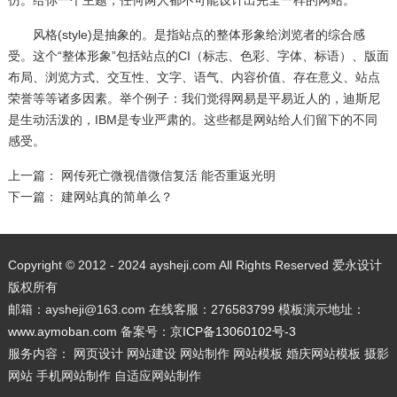
仿。给你一个主题，任何两人都不可能设计出完全一样的网站。
风格(style)是抽象的。是指站点的整体形象给浏览者的综合感
受。这个“整体形象”包括站点的CI（标志、色彩、字体、标语）、版面
布局、浏览方式、交互性、文字、语气、内容价值、存在意义、站点
荣誉等等诸多因素。举个例子：我们觉得网易是平易近人的，迪斯尼
是生动活泼的，IBM是专业严肃的。这些都是网站给人们留下的不同
感受。
上一篇：
网传死亡微视借微信复活 能否重返光明
下一篇：
建网站真的简单么？
Copyright © 2012 - 2024 aysheji.com All Rights Reserved 爱永设计
版权所有
邮箱：aysheji@163.com 在线客服：276583799 模板演示地址：
www.aymoban.com
备案号：
京ICP备13060102号-3
服务内容： 网页设计 网站建设 网站制作 网站模板 婚庆网站模板 摄影
网站 手机网站制作 自适应网站制作