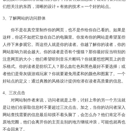
们想关注的东西，清晰的设计＋有效的技术＝一个好的站点。
3、了解网站的访问群体
制作
你不是在真空里
你的网页，也不是作给你自己看的。如果是
这样，你还不如把它放在自己的电脑里。你发布你的网站是希望某些
人停下来参观它。而这些人就是你的读者。你越了解你的读者，你的
网站影响力就会越大。你的读者是否有个慢猫？那你最好应当特别的
注意网页的大小；他们希望听到音乐片断吗？你就要想想网页上的音
乐格式。你的读者是纺织工人？那么血红色和黑色最好不要选择；或
者他们是骨灰级游戏玩家？你就要避免用柔和的颜色和图案了。一个
好站点的定义：通过典雅的风格设计提供给潜在读者高质量的信息。
4、三次点击
对网站制作者来说，访问者就是上帝，讨好上帝的另一个方法就
是让他们在获取信息时不要超过三次点击。加之，当你的访问者深入
网站查找需要的信息最后却摸不着头脑了，会怎么办？他们肯定不会
原地兜圈，他们会离开你的主页去别的地方继续冲浪，可能也就再也
不会回来了。